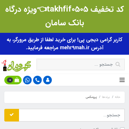
کد تخفیف takhfif0505👈ویژه درگاه
بانک سامان
کاربر گرامی دیجی پی! برای خرید لطفا از طریق مرورگر، به
آدرس mehr9mah.ir مراجعه فرمایید.
0
خانه
برندها
پرومکس