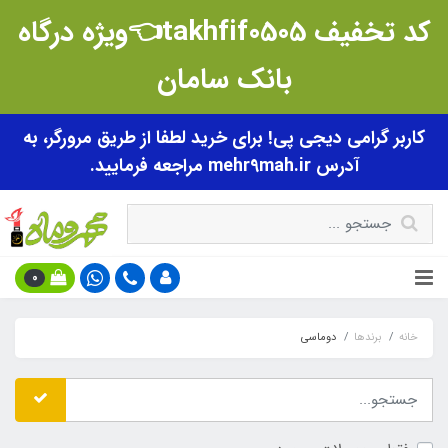
کد تخفیف takhfif0505👈ویژه درگاه
بانک سامان
کاربر گرامی دیجی پی! برای خرید لطفا از طریق مرورگر، به
آدرس mehr9mah.ir مراجعه فرمایید.
0
خانه
برندها
دوماسی