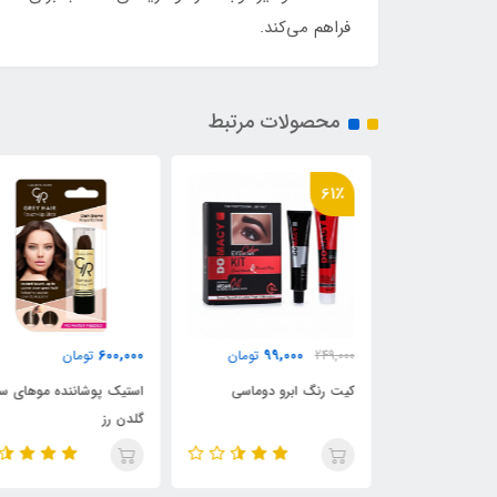
فراهم می‌کند.
محصولات مرتبط
61٪
600,000
99,000
249,000
تومان
تومان
ده موهای سفید
کیت رنگ ابرو دوماسی
استیک پوشاننده موهای سف
گلدن رز