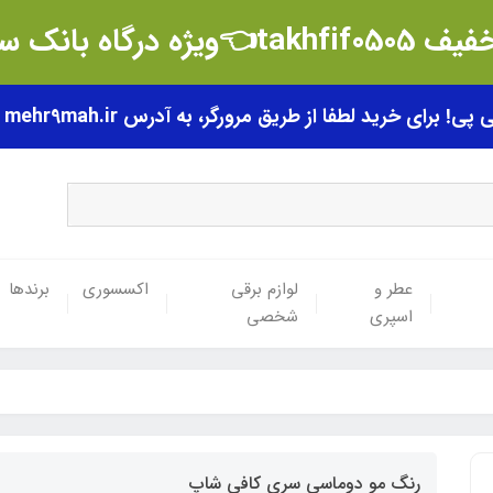
t👈ویژه درگاه بانک سامان
رای خرید لطفا از طریق مرورگر، به آدرس mehr9mah.ir مراجعه فرمایید.
عطر و
لوازم برقی
اکسسوری
برندها
اسپری
شخصی
رنگ مو دوماسی سری کافی شاپ