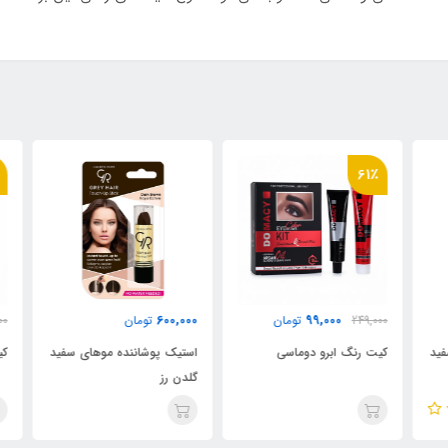
٪
61٪
600,000
99,000
249,000
تومان
تومان
000
ید
کیت رنگ ابرو دوماسی
استیک پوشاننده موهای سفید
کیت
گلدن رز