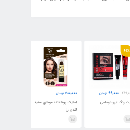
61٪
61
99,000
600,000
99,000
249,
تومان
تومان
249,000
 رنگ ابرو دوماسی
استیک پوشاننده موهای سفید
کیت رنگ ابرو دو
گلدن رز