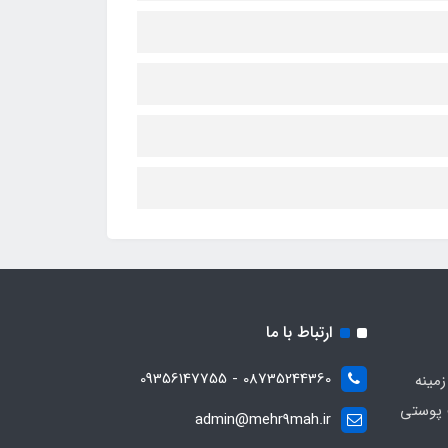
ارتباط با ما
08735244360 - 09356147755
زمینه
 پوستی
admin@mehr9mah.ir