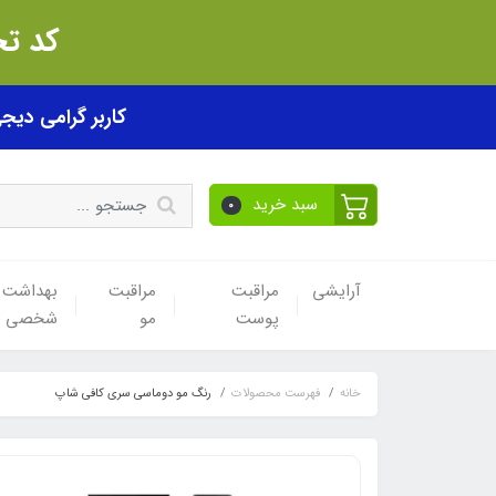
کد تخفیف akhfif0505
کاربر گرامی دیجی پی! ب
سبد خرید
0
آرایشی
مراقبت
مراقبت
بهداشت
پوست
مو
شخصی
خانه
فهرست محصولات
رنگ مو دوماسی سری کافی شاپ