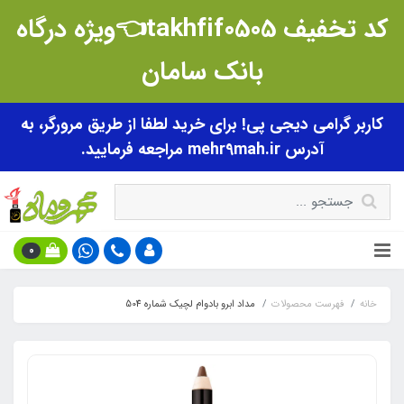
کد تخفیف takhfif0505👈ویژه درگاه
بانک سامان
کاربر گرامی دیجی پی! برای خرید لطفا از طریق مرورگر، به
آدرس mehr9mah.ir مراجعه فرمایید.
0
خانه
فهرست محصولات
مداد ابرو بادوام لچیک شماره 504