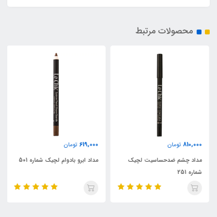
محصولات مرتبط
619,000
810,000
تومان
تومان
مداد چشم ضدحساسیت لچیک
مداد ابرو بادوام لچیک شماره 501
شماره 251