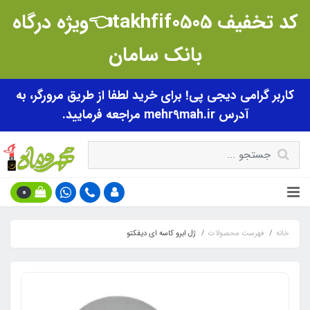
کد تخفیف takhfif0505👈ویژه درگاه
بانک سامان
کاربر گرامی دیجی پی! برای خرید لطفا از طریق مرورگر، به
آدرس mehr9mah.ir مراجعه فرمایید.
0
خانه
فهرست محصولات
ژل ابرو کاسه ای دیفکتو