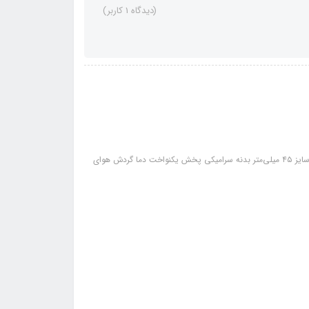
(دیدگاه 1 کاربر)
سایر مشخصات: طراحی چهارگوش تکنولوژی نانو و یونیک ضد الکتریسیته ساکن سایز ۴۵ میلی‌متر بدنه سرامیکی پخش یکنواخت دما گردش هوای