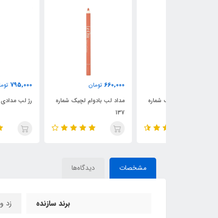
795,000
660,000
ن
تومان
تومان
ام لچیک شماره
مداد لب بادوام لچیک شماره
رژ لب مدادی لچیک شماره 02
137
مشخصات
دیدگاه‌ها
برند سازنده
زد و