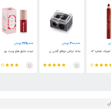
000
425,000
300,000
تومان
تومان
مداد تراش دوقلو گلدن رز
تینت مایع هلو ویت یو
تین
ان