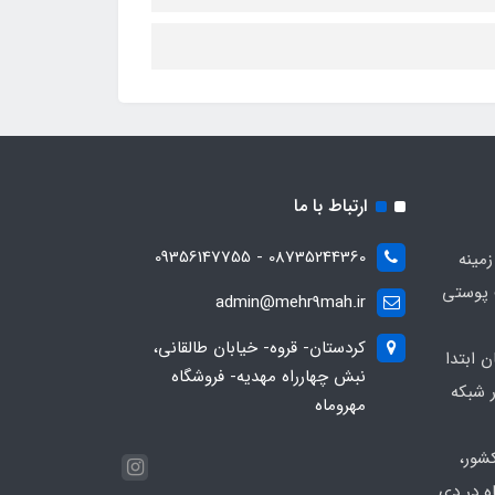
ارتباط با ما
08735244360 - 09356147755
زمینه
 پوستی
admin@mehr9mah.ir
کردستان- قروه- خیابان طالقانی،
ن ابتدا
نبش چهارراه مهدیه- فروشگاه
 شبکه
مهروماه
شور،
ه در دی