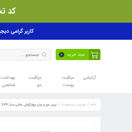
کد تخفیف akhfif0505
کاربر گرامی دیجی پی! ب
سبد خرید
0
آرایشی
مراقبت
مراقبت
بهداشت
پوست
مو
شخصی
خانه
فهرست محصولات
برس مو زد وان چهارگوش سالنی مدل Z-32