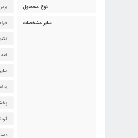
نوع محصول
برس
سایر مشخصات
طرا
تکنو
ضد ا
سایز ۴۵ میلی‌
بدنه
پخش
گردش
دسته