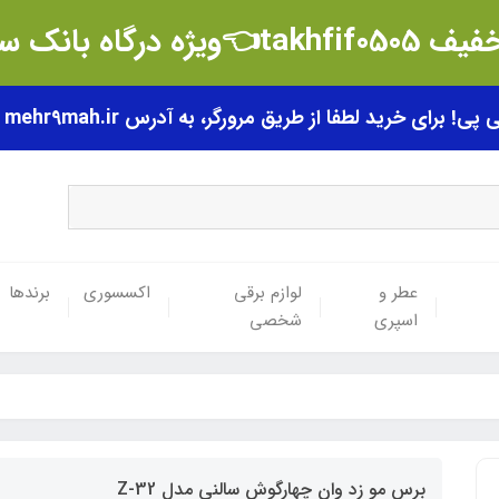
t👈ویژه درگاه بانک سامان
رای خرید لطفا از طریق مرورگر، به آدرس mehr9mah.ir مراجعه فرمایید.
عطر و
لوازم برقی
اکسسوری
برندها
اسپری
شخصی
برس مو زد وان چهارگوش سالنی مدل Z-32