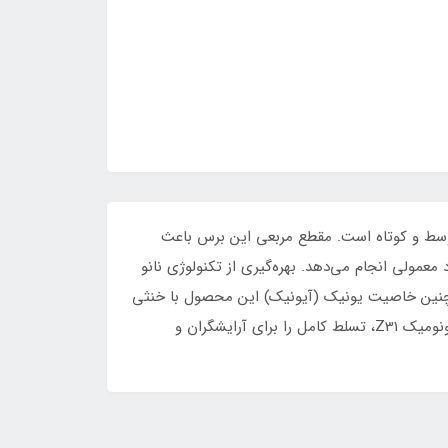
فه‌ای موهای متوسط و کوتاه است. مقطع مربعی این برس باعث
معمولی انجام می‌دهد. بهره‌گیری از تکنولوژی نانو
همچنین خاصیت یونیک (آیونیک) این محصول با خنثی
کردن الکتریسیته ساکن، از وز شدن موها جلوگیری کرده و درخشندگی خیره‌کننده‌ای به آن‌ها می‌بخشد. طراحی سبک و دسته ارگونومیک Z31، تسلط کامل را برای آرایشگران و