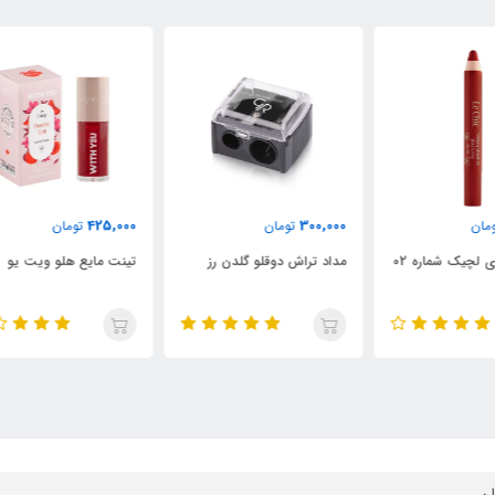
000
425,000
300,000
تومان
تومان
مداد تراش دوقلو گلدن رز
تینت مایع هلو ویت یو
تین