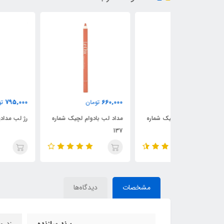
795,000
660,000
ن
تومان
تومان
ام لچیک شماره
مداد لب بادوام لچیک شماره
رژ لب مدادی لچیک شماره 02
137
مشخصات
دیدگاه‌ها