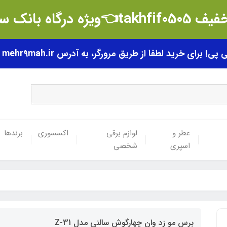
t👈ویژه درگاه بانک سامان
رای خرید لطفا از طریق مرورگر، به آدرس mehr9mah.ir مراجعه فرمایید.
عطر و
لوازم برقی
اکسسوری
برندها
اسپری
شخصی
برس مو زد وان چهارگوش سالنی مدل Z-31