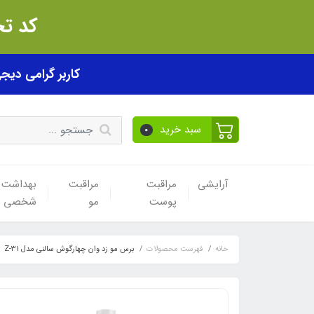
کد تخفیف akhfif0505
کاربر گرامی دیجی پی! ب
سبد خرید
0
آرایشی
مراقبت
مراقبت
بهداشت
پوست
مو
شخصی
خانه
فهرست محصولات
برس مو زد وان چهارگوش سالنی مدل Z-31