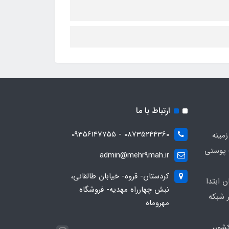
ارتباط با ما
08735244360 - 09356147755
زمینه
 پوستی
admin@mehr9mah.ir
کردستان- قروه- خیابان طالقانی،
ن ابتدا
نبش چهارراه مهدیه- فروشگاه
 شبکه
مهروماه
شور،