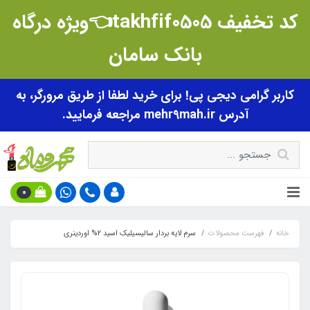
کد تخفیف takhfif0505👈ویژه درگاه
بانک سامان
کاربر گرامی دیجی پی! برای خرید لطفا از طریق مرورگر، به
آدرس mehr9mah.ir مراجعه فرمایید.
0
خانه
فهرست محصولات
سرم لایه بردار سالیسیلیک اسید 2% اوردینری