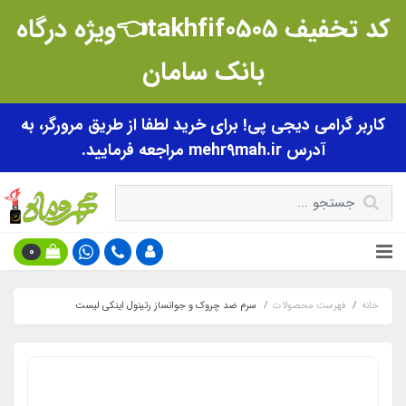
کد تخفیف takhfif0505👈ویژه درگاه
بانک سامان
کاربر گرامی دیجی پی! برای خرید لطفا از طریق مرورگر، به
آدرس mehr9mah.ir مراجعه فرمایید.
0
خانه
فهرست محصولات
سرم ضد چروک و جوانساز رتینول اینکی لیست