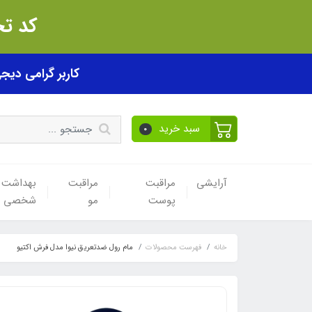
کد تخفیف akhfif0505
کاربر گرامی دیجی پی! ب
سبد خرید
0
آرایشی
مراقبت
مراقبت
بهداشت
پوست
مو
شخصی
خانه
فهرست محصولات
مام رول ضدتعریق نیوا مدل فرش اکتیو