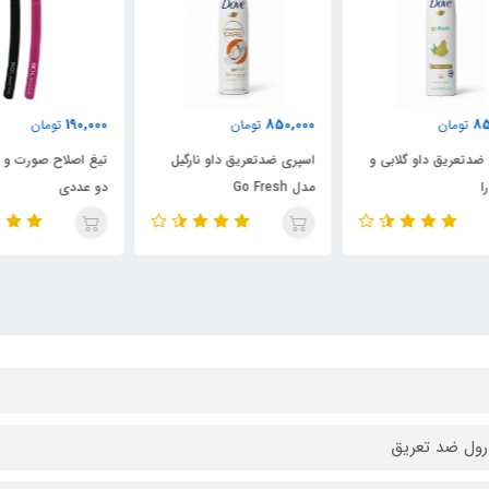
000
190,000
850,000
تومان
تومان
اسپری ضدتعریق داو نارگیل
تیغ اصلاح صورت و ابرو بیول
مدل Go Fresh
دو عددی
ساعته
رول ضد تعریق