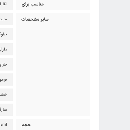
مناسب برای
آقای
سایر مشخصات
ماندگار
جلوگ
دارا
طرا
فرمو
خشک 
سازگ
حجم
50ml