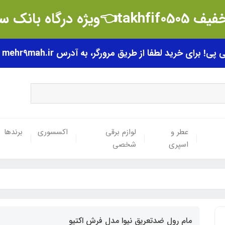
t👈ویژه درگاه بانک سامان
رای خرید لطفا از طریق مرورگر، به آدرس mehr9mah.ir مراجعه فرمایید.
عطر و
لوازم برقی
اکسسوری
برندها
اسپری
شخصی
مام رول ضدتعریق نیوا مدل فرش اکتیو