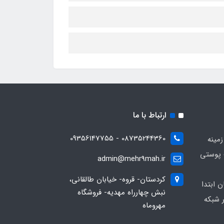
ارتباط با ما
08735244360 - 09356147755
زمینه
 پوستی
admin@mehr9mah.ir
کردستان- قروه- خیابان طالقانی،
ن ابتدا
نبش چهارراه مهدیه- فروشگاه
 شبکه
مهروماه