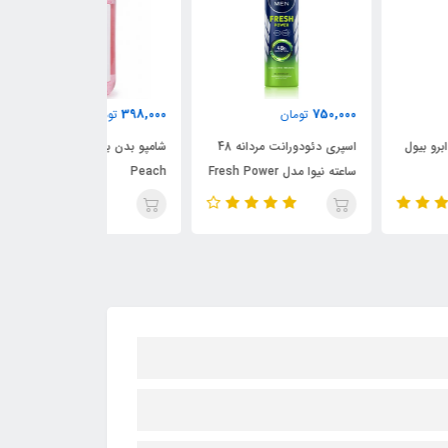
240,000
398,000
750,
تومان
تومان
تومان
اسپری دئودورانت مردانه 48
شامپو بدن بیول مدل Silky
کرم موبر بدن هید
 نیوا مدل Fresh Power
Peach