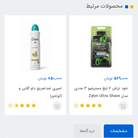
محصولات مرتبط
850,000
569,000
تومان
تومان
خود تراش 6 تیغ مسترشیو 3 عددی
اسپری ضدتعریق داو گلابی و
مدل Zylon Ultra Shave
آلوئه‌ورا
مشخصات
دیدگاه‌ها