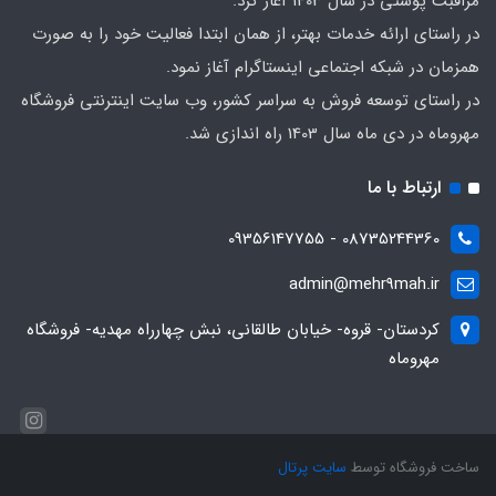
مراقبت پوستی در سال 1403 آغاز کرد.
در راستای ارائه خدمات بهتر، از همان ابتدا فعالیت خود را به صورت
همزمان در شبکه اجتماعی اینستاگرام آغاز نمود.
در راستای توسعه فروش به سراسر کشور، وب سایت اینترنتی فروشگاه
مهروماه در دی ماه سال 1403 راه اندازی شد.
ارتباط با ما
08735244360 - 09356147755
admin@mehr9mah.ir
کردستان- قروه- خیابان طالقانی، نبش چهارراه مهدیه- فروشگاه
مهروماه
ساخت فروشگاه توسط
سایت پرتال