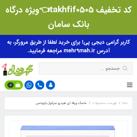
کد تخفیف takhfif0505👈ویژه درگاه
بانک سامان
کاربر گرامی دیجی پی! برای خرید لطفا از طریق مرورگر، به
آدرس mehr9mah.ir مراجعه فرمایید.
0
خانه
فهرست محصولات
ماسک ورقه ای هیدرو سرانول بایودنس