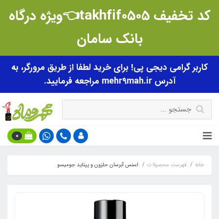
کد تخفیف takhfif0505👈ویژه درگاه
بانک سامان
کاربر گرامی دیجی پی! برای خرید لطفا از طریق مرورگر، به
آدرس mehr9mah.ir مراجعه فرمایید.
0
خانه
فهرست محصولات
اسنس آبرسان حلزون و پپتاید جومیسو