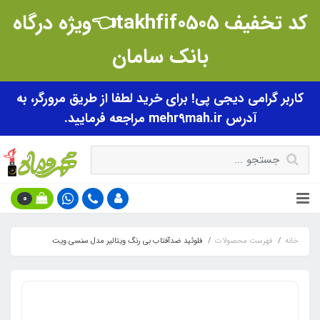
کد تخفیف takhfif0505👈ویژه درگاه
بانک سامان
کاربر گرامی دیجی پی! برای خرید لطفا از طریق مرورگر، به
آدرس mehr9mah.ir مراجعه فرمایید.
0
خانه
فهرست محصولات
فلوئید ضدآفتاب بی رنگ ویتالیر مدل سنسی ویت