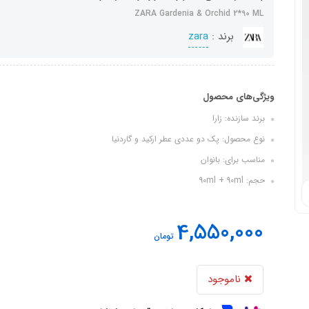
ZARA Gardenia & Orchid 2*90 ML
برند :
zara
ویژگی‌های محصول
برند سازنده: زارا
نوع محصول: پک دو عددی عطر ارکید و گاردنیا
مناسب برای: بانوان
حجم: 90ml + 90ml
4,550,000
تومان
ناموجود