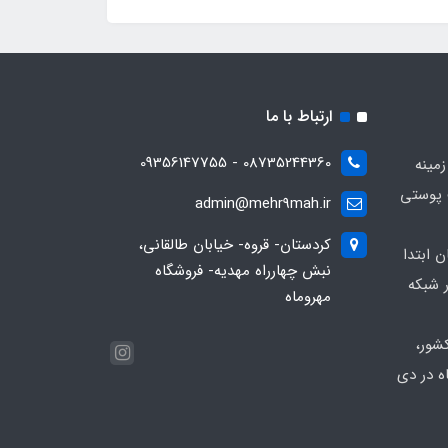
ارتباط با ما
08735244360 - 09356147755
زمینه
 پوستی
admin@mehr9mah.ir
کردستان- قروه- خیابان طالقانی،
ن ابتدا
نبش چهارراه مهدیه- فروشگاه
 شبکه
مهروماه
شور،
ه در دی