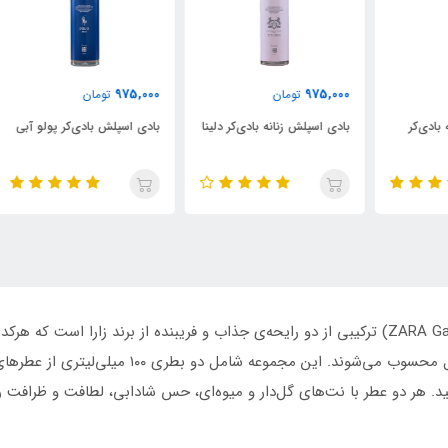
000
975,000
975,000
تومان
تومان
بادی اسپلش زنانه بادی‌کر دلینا
بادی اسپلش بادی‌کر پولو آبی
ادک
فرگ
عطر زارا گاردنیا + ارکید (ZARA Gardenia + Orchid 2*100 ML) ترکیبی از دو رایحه‌ی جذاب و فریبنده 
علاقه‌مندان به عطرهای زنانه و لطیف انتخابی ایده‌آ
ید. هر دو عطر با نت‌های گل‌دار و میوه‌ای، حس شادابی، لطافت و ظرافت ر