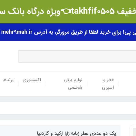
t👈ویژه درگاه بانک سامان
رای خرید لطفا از طریق مرورگر، به آدرس mehr9mah.ir مراجعه فرمایید.
عطر و
لوازم برقی
اکسسوری
برندها
اسپری
شخصی
پک دو عددی عطر زنانه زارا ارکید و گاردنیا