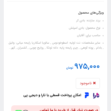
ویژگی‌های محصول
برند سازنده: بادی کر
نوع محصول: بادی اسپلش
مناسب برای: آقایان
سایر مشخصات: نت اولیه: اسطوخودوس , سالویا اسکلاریا رایحه میانی: وانیل
, بادام , پونه کوهی , چرم رایحه پایه: دانه تونکا , روایح چوبی , کشمران , کهر...
975,000
تومان
ناموجود
امکان پرداخت قسطی با تارا و دیجی پی
در صورت نیاز، قبل از خرید با ما تماس