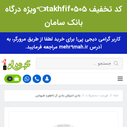
کد تخفیف takhfif0505👈ویژه درگاه
بانک سامان
کاربر گرامی دیجی پی! برای خرید لطفا از طریق مرورگر، به
آدرس mehr9mah.ir مراجعه فرمایید.
0
خانه
فهرست محصولات
بادی اسپلش بادی کر تام‌فورد فبیولس