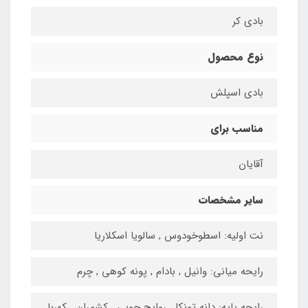
بادی کر
نوع محصول
بادی اسپلش
مناسب برای
آقایان
سایر مشخصات
نت اولیه: اسطوخودوس , سالویا اسکلاریا
رایحه میانی: وانیل , بادام , پونه کوهی , چرم
رایحه پایه: دانه تونکا , روایح چوبی , کشمران , کهربا