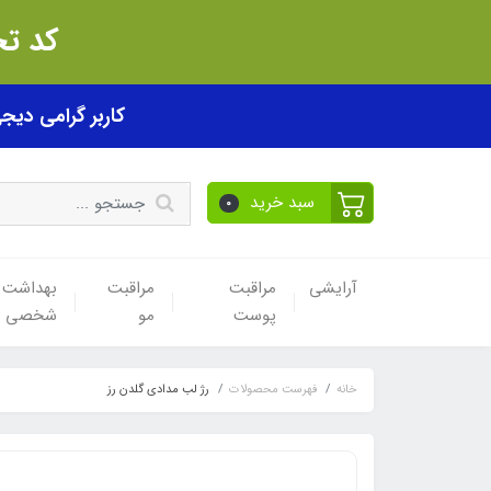
کد تخفیف akhfif0505
کاربر گرامی دیجی پی! ب
سبد خرید
0
آرایشی
مراقبت
مراقبت
بهداشت
پوست
مو
شخصی
خانه
فهرست محصولات
رژ لب مدادی گلدن رز