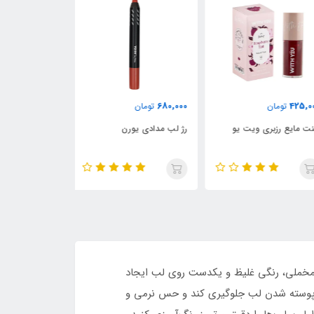
789,000
680,000
425,
تومان
تومان
تومان
ت مایع رزبری ویت یو
رژ لب مدادی یورن
مداد چشم اسموک
یورن
 مخملی، رنگی غلیظ و یکدست روی لب ایجاد
اش حاوی مرطوب‌کننده و ویتامین E است تا از خشکی و پوسته‌پوسته شدن لب جلوگیری کند و حس نرمی و