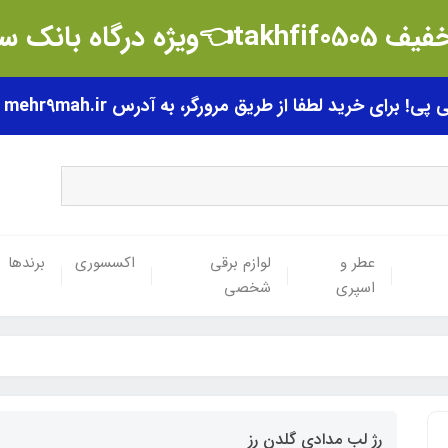
t👈ویژه درگاه بانک سامان
رای خرید لطفا از طریق مرورگر، به آدرس mehr9mah.ir مراجعه فرمایید.
عطر و
لوازم برقی
اکسسوری
برندها
اسپری
شخصی
رژ لب مدادی گلدن رز