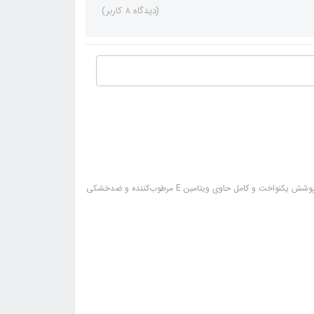
(دیدگاه 8 کاربر)
سایر مشخصات: بافت نرم و مخملی جلوه مات و طبیعی رنگدانه‌ غلیظ و پررنگ پوشش یکنواخت و کامل حاوی ویتامین E مرطوب‌کننده و ضدخشکی