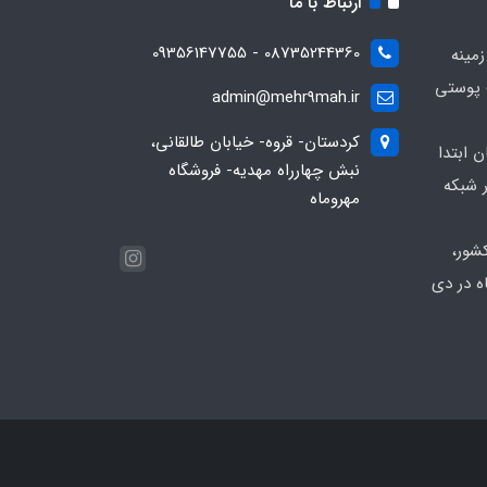
ارتباط با ما
08735244360 - 09356147755
زمینه
 پوستی
admin@mehr9mah.ir
کردستان- قروه- خیابان طالقانی،
ن ابتدا
نبش چهارراه مهدیه- فروشگاه
 شبکه
مهروماه
شور،
ه در دی