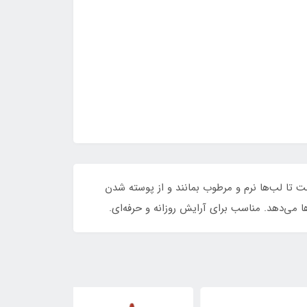
ی مات گلدن رز با بافت نرم و مخملی، پوششی کامل و ماندگار روی لب ایجاد می‌کند. فرمول آن حاوی ویتامین E است تا لب‌ها نرم و مرطوب بمانند و از پوسته شدن
 می‌دهد. مناسب برای آرایش روزانه و حرفه‌ای.