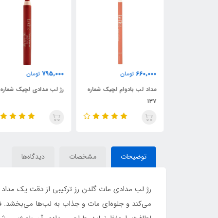
795,000
660,000
ن
تومان
تومان
ام لچیک شماره
مداد لب بادوام لچیک شماره
رژ لب مدادی لچیک شماره 02
137
توضیحات
مشخصات
دیدگاه‌ها
رژ لب مدادی مات گلدن رز ترکیبی از دقت یک مداد