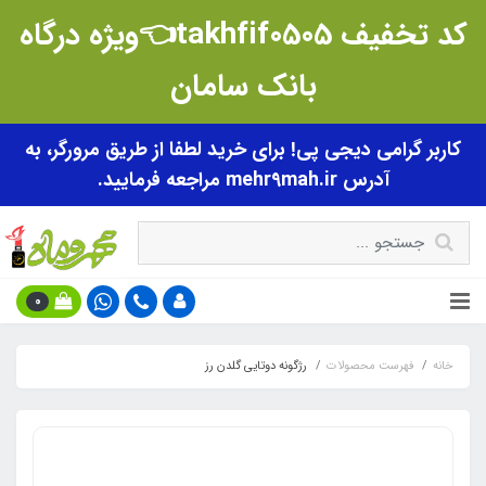
کد تخفیف takhfif0505👈ویژه درگاه
بانک سامان
کاربر گرامی دیجی پی! برای خرید لطفا از طریق مرورگر، به
آدرس mehr9mah.ir مراجعه فرمایید.
0
خانه
فهرست محصولات
رژگونه دوتایی گلدن رز