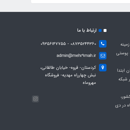
ارتباط با ما
08735244360 - 09356147755
زمینه
 پوستی
admin@mehr9mah.ir
کردستان- قروه- خیابان طالقانی،
ن ابتدا
نبش چهارراه مهدیه- فروشگاه
 شبکه
مهروماه
شور،
ه در دی