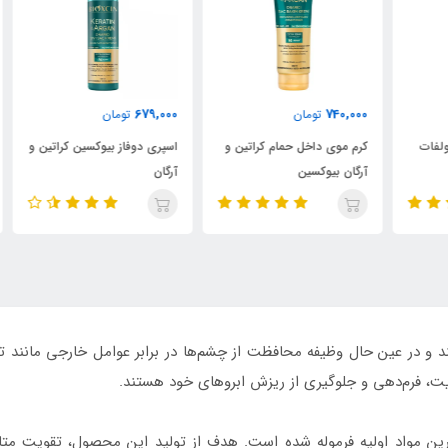
000
679,000
740,000
تومان
تومان
کرم موی داخل حمام کراتین و
اسپری دوفاز بیوکسین کراتین و
شام
آرگان بیوکسین
آرگان
بیو
د و در عین حال وظیفه محافظت از چشم‌ها در برابر عوامل خارجی مانند تعری
تقویت، فرم‌دهی و جلوگیری از ریزش ابروهای خود هستند.
ن مواد اولیه فرموله شده است. هدف از تولید این محصول، تقویت متابول