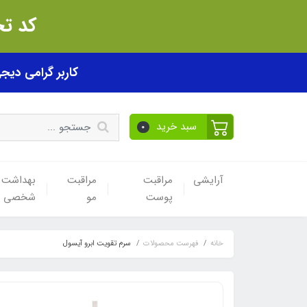
کد تخفیف akhfif0505
کاربر گرامی دیجی پی! ب
سبد خرید
0
آرایشی
مراقبت
مراقبت
بهداشت
پوست
مو
شخصی
خانه
فهرست محصولات
سرم تقویت ابرو آیسول