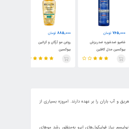
750,000
885,000
765,
تومان
تومان
تومان
پو ضدشوره ضدریزش
روغن مو آرگان و کراتین
شامپو روغن آرگان
کسین مدل کافئین
بیوکسین
لایتنس
ق و آب باران را بر عهده دارند. امروزه بسیاری از
یسم پیاز فولیکول‌های ابرو به‌منظور رشد موهای