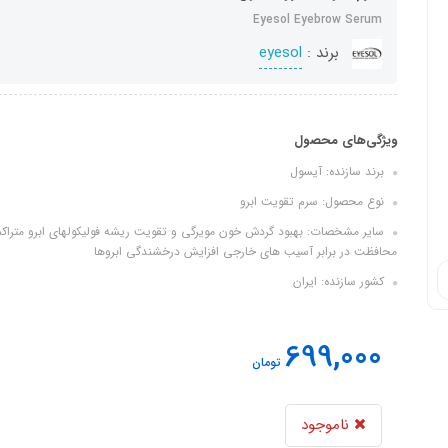
Eyesol Eyebrow Serum
برند :
eyesol
ویژگی‌های محصول
برند سازنده: آیسول
نوع محصول: سرم تقویت ابرو
سایر مشخصات: بهبود گردش خون مویرگى و تقویت ریشه فولیکولهاى ابرو متراکم ت
محافظت در برابر آسیب هاى خارجى افزایش درخشندگى ابروها
کشور سازنده: ایران
699,000
تومان
ناموجود