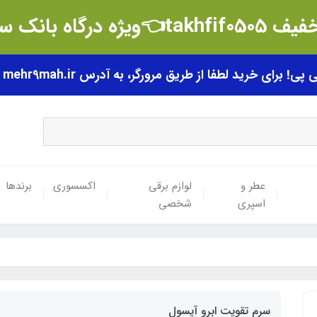
t👈ویژه درگاه بانک سامان
رای خرید لطفا از طریق مرورگر، به آدرس mehr9mah.ir مراجعه فرمایید.
عطر و
لوازم برقی
اکسسوری
برندها
اسپری
شخصی
سرم تقویت ابرو آیسول