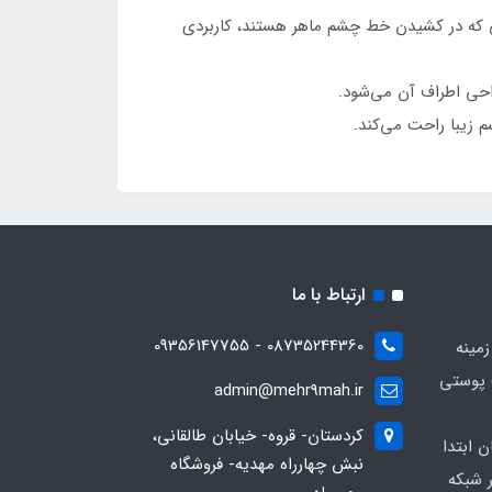
 که در کشیدن خط چشم ماهر هستند، کاربردی
حی اطراف آن می‌شود.
 زیبا راحت می‌کند.
ارتباط با ما
08735244360 - 09356147755
زمینه
 پوستی
admin@mehr9mah.ir
کردستان- قروه- خیابان طالقانی،
ن ابتدا
نبش چهارراه مهدیه- فروشگاه
 شبکه