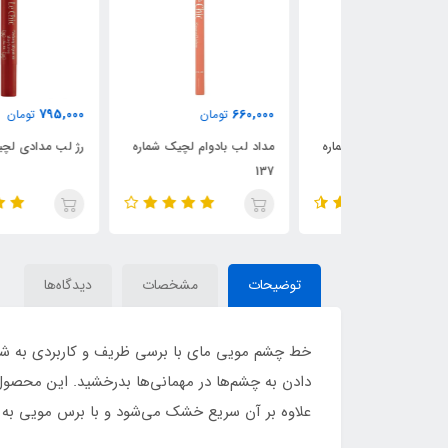
795,000
660,000
ن
تومان
تومان
ام لچیک شماره
مداد لب بادوام لچیک شماره
رژ لب مدادی لچیک شماره 02
137
توضیحات
مشخصات
دیدگاه‌ها
خط چشم مویی مای با برسی ظریف و کاربردی به شما
دادن به چشم‌ها در مهمانی‌ها بدرخشید. این محصو
علاوه بر آن سریع خشک می‌شود و با برس مویی به 