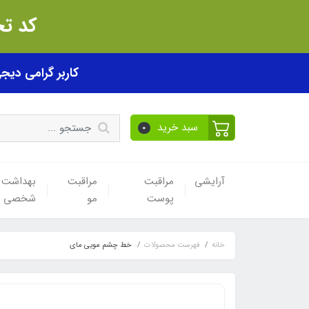
کد تخفیف akhfif0505
کاربر گرامی دیجی پی! ب
سبد خرید
0
آرایشی
مراقبت
مراقبت
بهداشت
پوست
مو
شخصی
خانه
فهرست محصولات
خط چشم مویی مای