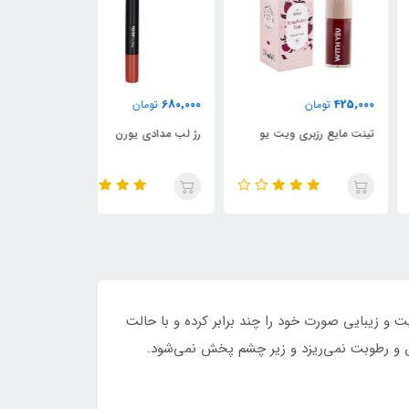
789,000
680,000
425,
تومان
تومان
تومان
ت مایع رزبری ویت یو
رژ لب مدادی یورن
مداد چشم اسموک
یورن
 زیبایی صورت خود را چند برابر کرده و با حالت
 و رطوبت نمی‌ریزد و زیر چشم پخش نمی‌شود.