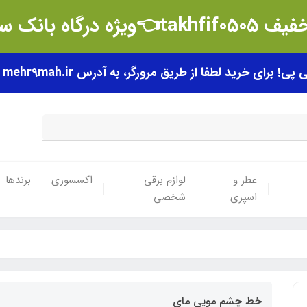
t👈ویژه درگاه بانک سامان
رای خرید لطفا از طریق مرورگر، به آدرس mehr9mah.ir مراجعه فرمایید.
عطر و
لوازم برقی
اکسسوری
برندها
اسپری
شخصی
خط چشم مویی مای