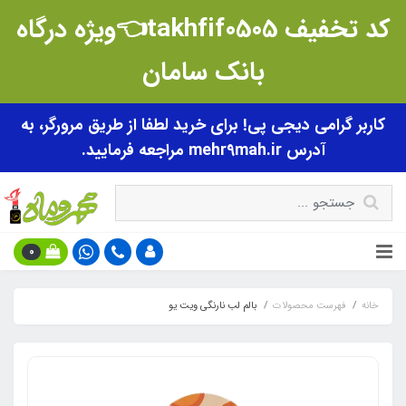
کد تخفیف takhfif0505👈ویژه درگاه
بانک سامان
کاربر گرامی دیجی پی! برای خرید لطفا از طریق مرورگر، به
آدرس mehr9mah.ir مراجعه فرمایید.
0
خانه
فهرست محصولات
بالم لب نارنگی ویت یو