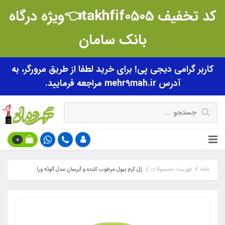
کد تخفیف takhfif0505👈ویژه درگاه
بانک سامان
کاربر گرامی دیجی پی! برای خرید لطفا از طریق مرورگر، به
آدرس mehr9mah.ir مراجعه فرمایید.
0
خانه
فهرست محصولات
ژل کرم بیول مرطوب کننده و آبرسان مدل آلوئه ورا