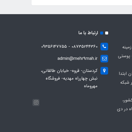
ارتباط با ما
08735244360 - 09356147755
زمینه
 پوستی
admin@mehr9mah.ir
کردستان- قروه- خیابان طالقانی،
ن ابتدا
نبش چهارراه مهدیه- فروشگاه
 شبکه
مهروماه
شور،
ه در دی