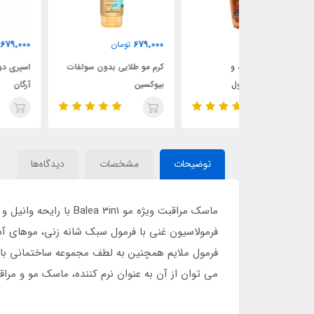
679,000
679,000
ن
تومان
تومان
ده و
کرم مو طلایی بدون سولفات
اسپری دوفاز بیوکسین کراتین
 بیول
بیوکسین
آرگان
توضیحات
مشخصات
دیدگاه‌ها
ماسک مراقبت ویژه مو Balea 3in1 با رایحه وانیل و روغن بادام موهای آسیب دیده و آسیب دیده را نوازش میکند و درخشندگی و جلوه ای درخشان به آن می بخشد.
فرمولاسیون غنی با فرمول سبک شانه زنی، موهای آس
فرمول ملایم همچنین به لطف مجموعه ساختمانی با ویتامین B3 و پروویتامین B5، موهای شما را به طرز شگفت انگیزی 
می توان از آن به عنوان نرم کننده، ماسک مو و مراق