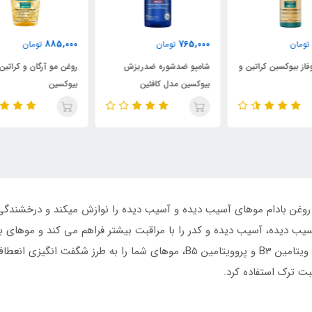
000
885,000
765,000
تومان
تومان
 و
شامپو ضدشوره ضدریزش
روغن مو آرگان و کراتین
شام
بیوکسین مدل کافئین
بیوکسین
لای
یب دیده، آسیب دیده و کدر را با مراقبت بیشتر فراهم می کند و موهای ب
انعطاف پذیر می کند.
بت ترک استفاده کرد.