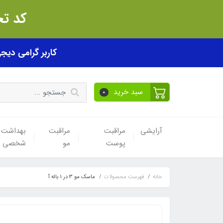
کد تخفیف akhfif0505
کاربر گرامی دیجی پی! ب
سبد خرید
0
آرایشی
مراقبت
مراقبت
بهداشت
پوست
مو
شخصی
خانه
فهرست محصولات
ماسک مو 3 در 1 باله آ