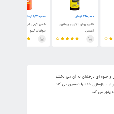
485,000
1,790,000
750,
تومان
تومان
تومان
پو روغن آرگان و پروتئین
شامپو کرمی شی باتر بدون
روغن آرگان لایتن
تنس
سولفات کنتو
راق و بازسازی شده را تضمین می کند.