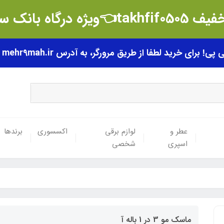
t👈ویژه درگاه بانک سامان
رای خرید لطفا از طریق مرورگر، به آدرس mehr9mah.ir مراجعه فرمایید.
عطر و
لوازم برقی
اکسسوری
برندها
اسپری
شخصی
ماسک مو 3 در 1 باله آ