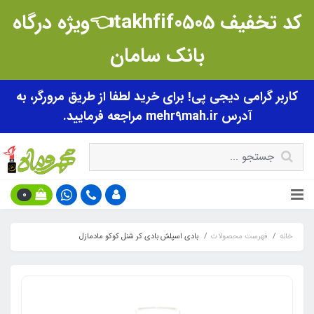
کد تخفیف takhfif0505👈ویژه درگاه
بانک سامان
کاربر گرامی دیجی پی! برای خرید لطفا از طریق مرورگر، به
آدرس mehr9mah.ir مراجعه فرمایید.
0
خانه
فهرست محصولات
بادی اسپلش بادی کر شنل کوکو‌ مادمازل