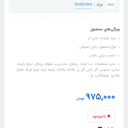
برند :
bodycare
ویژگی‌های محصول
برند سازنده: بادی کر
نوع محصول: بادی اسپلش
مناسب برای: بانوان
سایر مشخصات: نت اولیه: پرتقال، ماندارین، شکوفه پرتقال، ترنج رایحه
میانی: میموس، گل یاس، گل رز، یالانگ یالانگ رایحه پایه: لوبیا تونکا، نعناع
هندی، اپوپوناکس، وا...
975,000
تومان
ناموجود