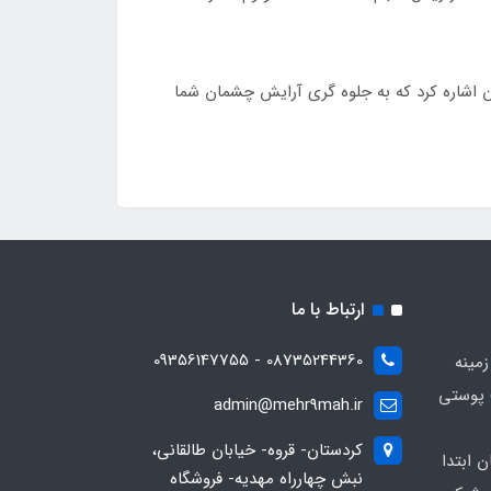
آن اشاره کرد که به جلوه‌ گری آرایش چشمان شما
ارتباط با ما
08735244360 - 09356147755
زمینه
 پوستی
admin@mehr9mah.ir
کردستان- قروه- خیابان طالقانی،
ن ابتدا
نبش چهارراه مهدیه- فروشگاه