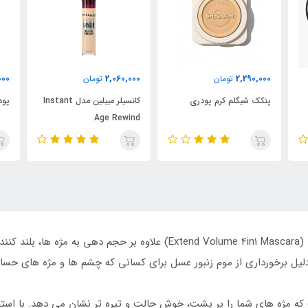
000
2,150,000
2,060,000
تومان
تومان
کانسیلر میبلین مدل Instant
پودر فیکس دو کاره شیگلم
رژ
re
Age Rewind
ریمل حجم دهنده اکستند ولوم ۴ در ۱ بنفش کالیستا (tend Volume 4in1 Mascara
لیل برخورداری از موم زنبور عسل برای کسانی که چشم‌ ها و مژه‌ های حسا