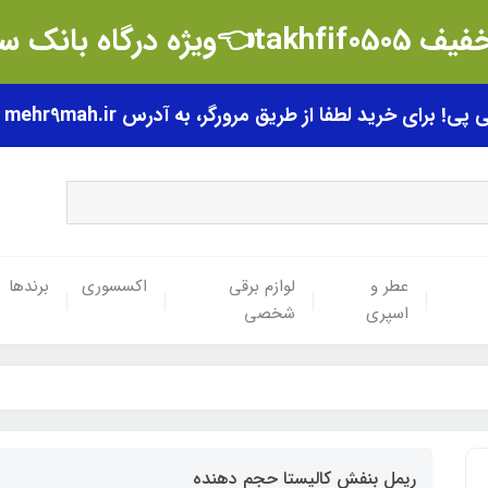
t👈ویژه درگاه بانک سامان
رای خرید لطفا از طریق مرورگر، به آدرس mehr9mah.ir مراجعه فرمایید.
عطر و
لوازم برقی
اکسسوری
برندها
اسپری
شخصی
ریمل بنفش کالیستا حجم دهنده