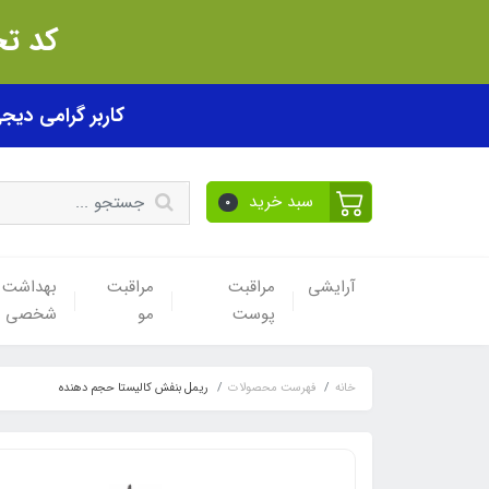
کد تخفیف akhfif0505
کاربر گرامی دیجی پی! ب
سبد خرید
0
آرایشی
مراقبت
مراقبت
بهداشت
پوست
مو
شخصی
خانه
فهرست محصولات
ریمل بنفش کالیستا حجم دهنده