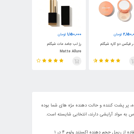
1,430,000
1,380,000
1,150,
تومان
تومان
تومان
 لب جامد مات شیگلم
رژگونه مایع شیگلم
کانسیلر شیگلم م
plexion Boost
Matte Allu
Ex) علاوه بر حجم‌ دهی به مژه‌ ها، بلند کننده، پر پشت کننده و حالت دهنده مژه‌ های شما بوده
س به مواد آرایشی دارند، انتخابی شایسته است.
این محصول حاوی رنگدانه‎‌های غلیظ و مشکی است که مژه‌ های شما را پر پشت، خوش حالت و تیره‌ تر نشان می‌ دهد. با استفاده از ریمل حجم دهنده اکستند ولوم ۴ در ۱