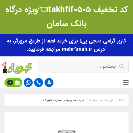
کد تخفیف takhfif0505👈ویژه درگاه
بانک سامان
کاربر گرامی دیجی پی! برای خرید لطفا از طریق مرورگر، به
آدرس mehr9mah.ir مراجعه فرمایید.
0
خانه
فهرست محصولات
سرم ضد چروک اسمارت کلینیک