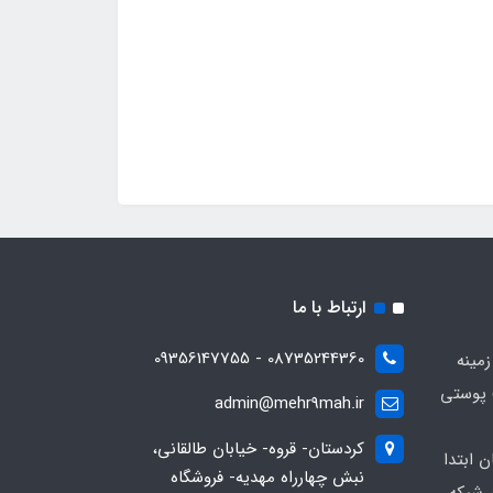
ارتباط با ما
08735244360 - 09356147755
زمینه
 پوستی
admin@mehr9mah.ir
کردستان- قروه- خیابان طالقانی،
ن ابتدا
نبش چهارراه مهدیه- فروشگاه