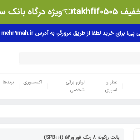
t👈ویژه درگاه بانک سامان
رای خرید لطفا از طریق مرورگر، به آدرس mehr9mah.ir مراجعه فرمایید.
عطر و
لوازم برقی
اکسسوری
برندها
اسپری
شخصی
پالت رژگونه 8 رنگ فوراور52 (SPB001)