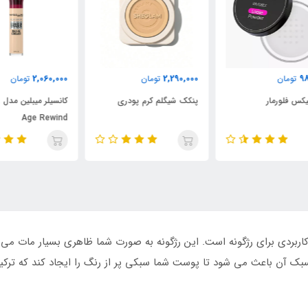
000
2,060,000
2,290,000
تومان
تومان
پنکک شیگلم کرم پودری
کانسیلر میبلین مدل Instant
پود
Age Rewind
راور52 (SPB001) شامل 8 رنگ زیبا و کاربردی برای رژگونه است. این رژگونه به صورت شما ظا
آن باعث می شود تا پوست شما سبکی پر از رنگ را ایجاد کند که ترکیب 