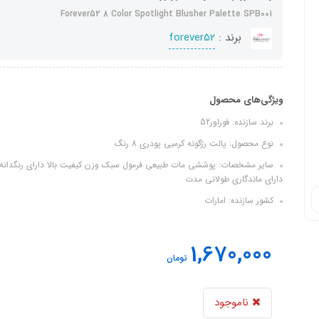
Forever52 8 Color Spotlight Blusher Palette SPB001
برند :
forever52
ویژگی‌های محصول
برند سازنده: فوراور52
نوع محصول: پالت رژگونه کرمیی پودری 8 رنگ
سایر مشخصات: پوششی مات طبیعی فرمول سبک وزن کیفیت بالا دارای رنگدانه شد
دارای ماندگاری طولانی مدت
کشور سازنده: امارات
1,670,000
تومان
ناموجود