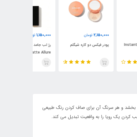
1,380,000
1,150,000
2,150,
تومان
تومان
تومان
ر فیکس دو کاره شیگلم
رژ لب جامد مات شیگلم
رژگونه مایع شیگل
Matte Allure
هری بسیار مات می بخشد و هر سرنگ آن برای صاف کردن رنگ طبیعی
کردن یک رویا را به واقعیت تبدیل می کند.