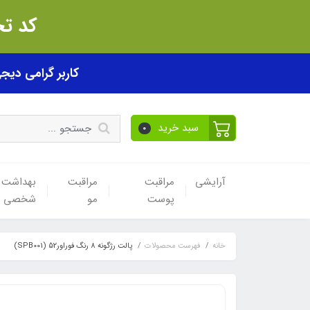
کد تخفیف akhfif0505
کاربر گرامی دیجی پی! ب
سبد خرید
0
آرایشی
مراقبت
مراقبت
بهداشت
پوست
مو
شخصی
خانه
فهرست محصولات
پالت رژگونه 8 رنگ فوراور52 (SPB001)