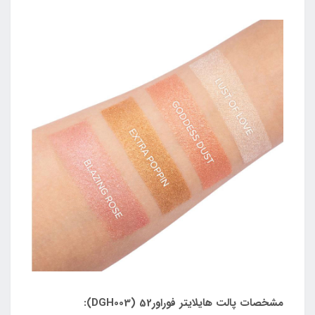
مشخصات پالت هایلایتر فوراور52 (DGH003):