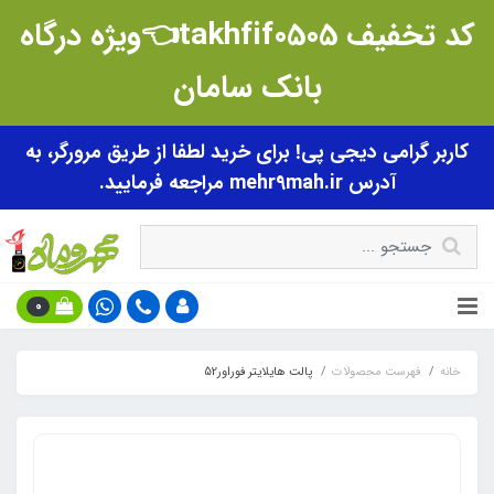
کد تخفیف takhfif0505👈ویژه درگاه
بانک سامان
کاربر گرامی دیجی پی! برای خرید لطفا از طریق مرورگر، به
آدرس mehr9mah.ir مراجعه فرمایید.
0
خانه
فهرست محصولات
پالت هایلایتر فوراور52