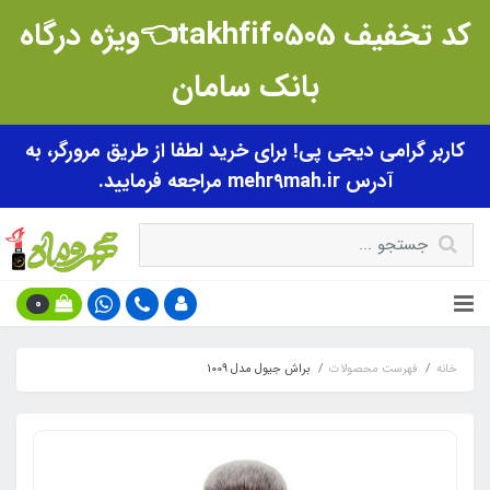
کد تخفیف takhfif0505👈ویژه درگاه
بانک سامان
کاربر گرامی دیجی پی! برای خرید لطفا از طریق مرورگر، به
آدرس mehr9mah.ir مراجعه فرمایید.
0
خانه
فهرست محصولات
براش جیول مدل 1009