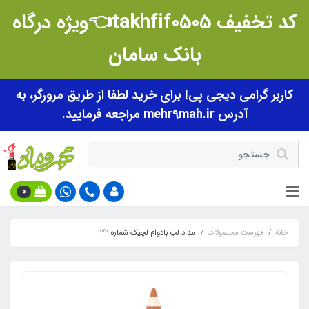
کد تخفیف takhfif0505👈ویژه درگاه
بانک سامان
کاربر گرامی دیجی پی! برای خرید لطفا از طریق مرورگر، به
آدرس mehr9mah.ir مراجعه فرمایید.
0
خانه
فهرست محصولات
مداد لب بادوام لچیک شماره 141