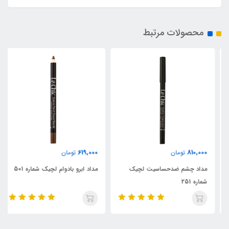
محصولات مرتبط
619,000
810,000
تومان
تومان
مداد چشم ضدحساسیت لچیک
مداد ابرو بادوام لچیک شماره 501
شماره 251