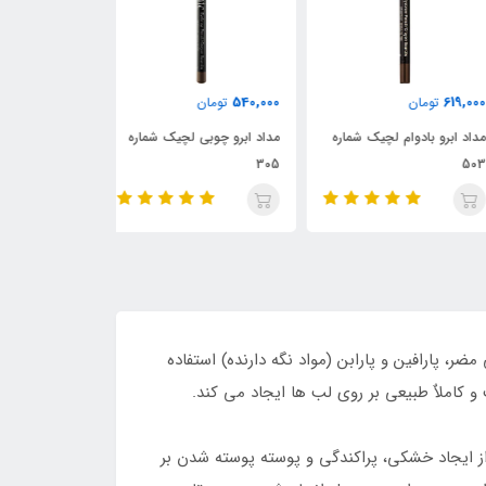
1,930,000
540,000
619,
تومان
تومان
تومان
د ابرو بادوام لچیک شماره
مداد ابرو چوبی لچیک شماره
ریمل دیپ رومنس
5
305
و بلندکننده
 پارافین و پارابن (مواد نگه دارنده) استفاده
کاملاٌ طبیعی بر روی لب ها ایجاد می کند.
از ایجاد خشکی، پراکندگی و پوسته پوسته شدن بر