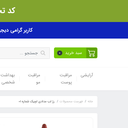
کد تخفیف akhfif0505
کاربر گرامی دیجی پی! ب
سبد خرید
0
آرایشی
مراقبت
مراقبت
بهداشت
پوست
مو
شخصی
خانه
فهرست محصولات
رژ لب مدادی لچیک شماره 01