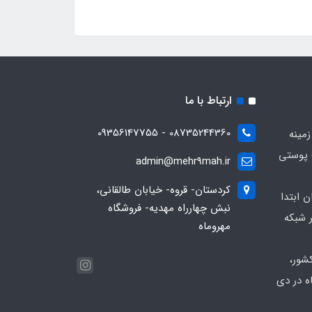
ارتباط با ما
08735244360 - 09356147755
زمینه
 پوستی
admin@mehr9mah.ir
کردستان- قروه- خیابان طالقانی،
ن ابتدا
نبش چهارراه مهدیه- فروشگاه
 شبکه
مهروماه
شور،
ه در دی