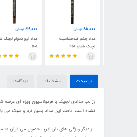
619,000
810,000
ن
تومان
تومان
چیک شماره 02
مداد چشم ضدحساسیت
مداد ابرو بادوام لچیک شمار
لچیک شماره 251
501
توضیحات
مشخصات
دیدگاه‌ها
رژ لب مدادی لچیک با فرمولاسیون ویژه ای عرضه شده
نشده است. بافت این مداد بسیار نرم و سبک می با
از دیگر ویژگی های بارز این محصول می توان به ما