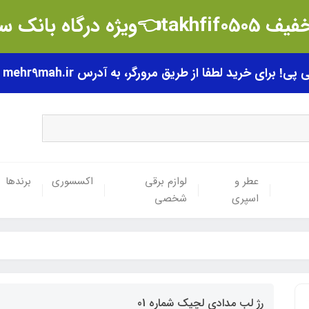
t👈ویژه درگاه بانک سامان
رای خرید لطفا از طریق مرورگر، به آدرس mehr9mah.ir مراجعه فرمایید.
عطر و
لوازم برقی
اکسسوری
برندها
اسپری
شخصی
رژ لب مدادی لچیک شماره 01