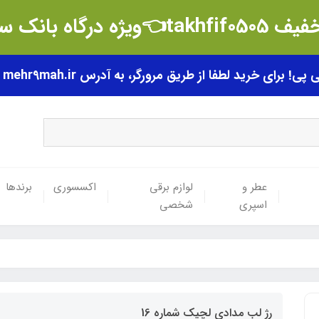
t👈ویژه درگاه بانک سامان
رای خرید لطفا از طریق مرورگر، به آدرس mehr9mah.ir مراجعه فرمایید.
عطر و
لوازم برقی
اکسسوری
برندها
اسپری
شخصی
رژ لب مدادی لچیک شماره 16