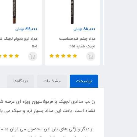
619,000
810,000
ن
تومان
تومان
چیک شماره 02
مداد چشم ضدحساسیت
مداد ابرو بادوام لچیک شمار
لچیک شماره 251
501
توضیحات
مشخصات
دیدگاه‌ها
رژ لب مدادی لچیک با فرمولاسیون ویژه ای عرضه شده
نشده است. بافت این مداد بسیار نرم و سبک می با
از دیگر ویژگی های بارز این محصول می توان به ما