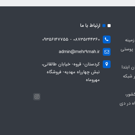
ارتباط با ما
08735244360 - 09356147755
زمینه
 پوستی
admin@mehr9mah.ir
کردستان- قروه- خیابان طالقانی،
ن ابتدا
نبش چهارراه مهدیه- فروشگاه
 شبکه
مهروماه
شور،
ه در دی