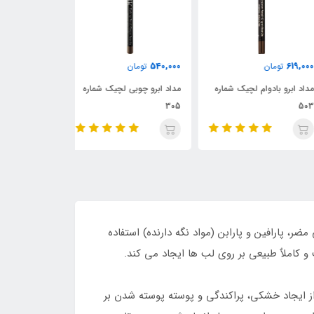
1,930,000
540,000
619,
تومان
تومان
تومان
د ابرو بادوام لچیک شماره
مداد ابرو چوبی لچیک شماره
ریمل دیپ رومنس
5
305
و بلندکننده
 پارافین و پارابن (مواد نگه دارنده) استفاده
کاملاٌ طبیعی بر روی لب ها ایجاد می کند.
از ایجاد خشکی، پراکندگی و پوسته پوسته شدن بر