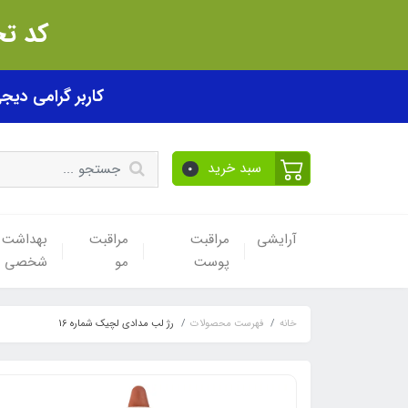
کد تخفیف akhfif0505
کاربر گرامی دیجی پی! ب
سبد خرید
0
آرایشی
مراقبت
مراقبت
بهداشت
پوست
مو
شخصی
خانه
فهرست محصولات
رژ لب مدادی لچیک شماره 16