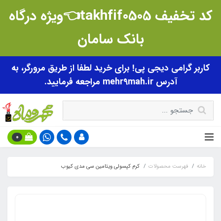
کد تخفیف takhfif0505👈ویژه درگاه
بانک سامان
کاربر گرامی دیجی پی! برای خرید لطفا از طریق مرورگر، به
آدرس mehr9mah.ir مراجعه فرمایید.
0
خانه
فهرست محصولات
کرم کپسولی ویتامین سی مدی کیوب