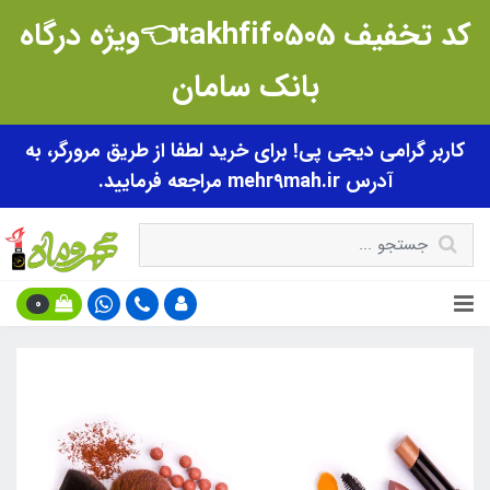
کد تخفیف takhfif0505👈ویژه درگاه
بانک سامان
کاربر گرامی دیجی پی! برای خرید لطفا از طریق مرورگر، به
آدرس mehr9mah.ir مراجعه فرمایید.
0