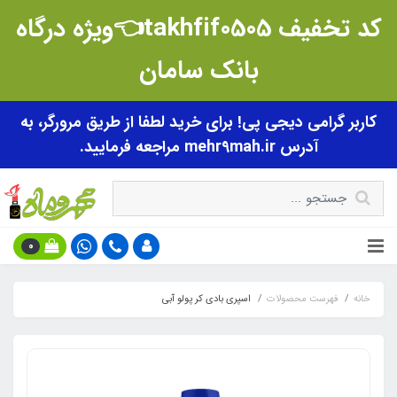
کد تخفیف takhfif0505👈ویژه درگاه
بانک سامان
کاربر گرامی دیجی پی! برای خرید لطفا از طریق مرورگر، به
آدرس mehr9mah.ir مراجعه فرمایید.
0
خانه
فهرست محصولات
اسپری بادی کر پولو آبی