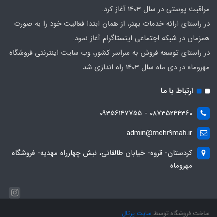
مراقبت پوستی در سال 1403 آغاز کرد.
در راستای ارائه خدمات بهتر، از همان ابتدا فعالیت خود را به صورت
همزمان در شبکه اجتماعی اینستاگرام آغاز نمود.
در راستای توسعه فروش به سراسر کشور، وب سایت اینترنتی فروشگاه
مهروماه در دی ماه سال 1403 راه اندازی شد.
ارتباط با ما
08735244360 - 09356147755
admin@mehr9mah.ir
کردستان- قروه- خیابان طالقانی، نبش چهارراه مهدیه- فروشگاه
مهروماه
ساخت فروشگاه توسط
سایت پرتال