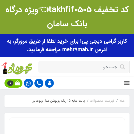
کد تخفیف takhfif0505👈ویژه درگاه
بانک سامان
کاربر گرامی دیجی پی! برای خرید لطفا از طریق مرورگر، به
آدرس mehr9mah.ir مراجعه فرمایید.
0
خانه
فهرست محصولات
پالت سایه 15 رنگ رولوشن مدل ولوت رز