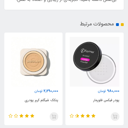
محصولات مرتبط
2,290,000
980,000
تومان
تومان
پودر فیکس فلورمار
پنکک شیگلم کرم پودری