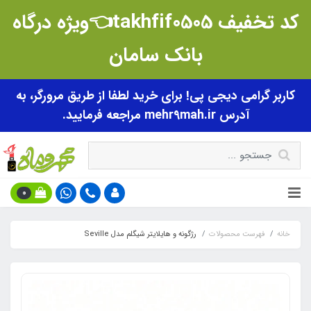
کد تخفیف takhfif0505👈ویژه درگاه
بانک سامان
کاربر گرامی دیجی پی! برای خرید لطفا از طریق مرورگر، به
آدرس mehr9mah.ir مراجعه فرمایید.
0
خانه
فهرست محصولات
رژگونه و هایلایتر شیگلم مدل Seville