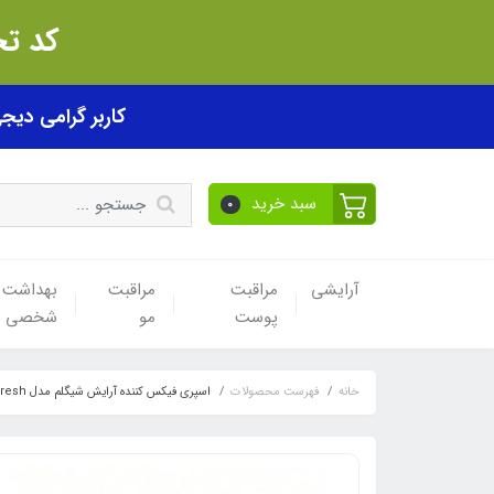
کد تخفیف akhfif0505
کاربر گرامی دیجی پی! ب
سبد خرید
0
آرایشی
مراقبت
مراقبت
بهداشت
پوست
مو
شخصی
خانه
فهرست محصولات
اسپری فیکس کننده آرایش شیگلم مدل Press Refresh