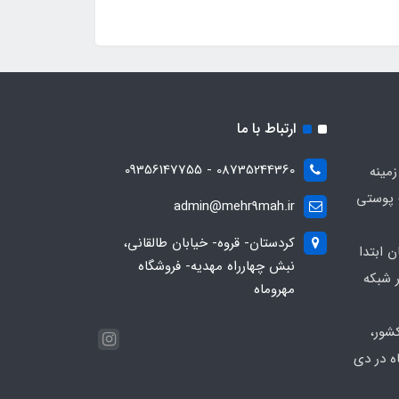
ارتباط با ما
08735244360 - 09356147755
زمینه
 پوستی
admin@mehr9mah.ir
کردستان- قروه- خیابان طالقانی،
ن ابتدا
نبش چهارراه مهدیه- فروشگاه
 شبکه
مهروماه
شور،
ه در دی