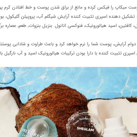
ست میکاپ را فیکس کرده و مانع از براق شدن پوست و خط افتادن کرم پودر
کیل دهنده اسپری تثبیت کننده آرایش شیگلم آب، پروپیلن گلیکول، بوتیل
ل، کافئین، اسید هیالورونیک، فنوکسی اتانول. بنزیل بنزوات, طعم, عصاره ب
گلم علاوه بر کمک به دوام آرایش، پوست شما را نرم خواهد کرد و باعث طراوت و شادا
ن اسپری تثبیت کننده با دارا بودن ترکیبات هیالورونیک اسید و آب نارگ