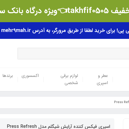
t👈ویژه درگاه بانک سامان
رای خرید لطفا از طریق مرورگر، به آدرس mehr9mah.ir مراجعه فرمایید.
عطر و
لوازم برقی
اکسسوری
برندها
اسپری
شخصی
اسپری فیکس کننده آرایش شیگلم مدل Press Refresh