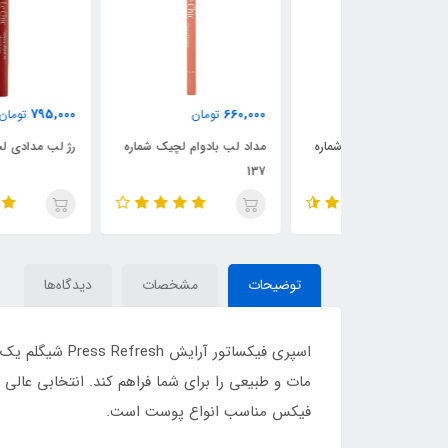
795,000
660,000
ن
تومان
تومان
ام لچیک شماره
مداد لب بادوام لچیک شماره
رژ لب مدادی لچیک شماره 02
137
توضیحات
مشخصات
دیدگاه‌ها
اسپری فیکساتو
مات و طبیعی را برای شما فراهم کند. انتخابی عا
فیکس مناسب انواع پوست است.