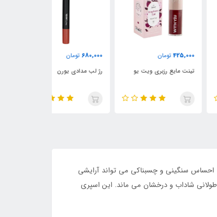
789,000
680,000
425,
تومان
تومان
تومان
ت مایع رزبری ویت یو
رژ لب مدادی یورن
مداد چشم اسموک
یورن
د و بدون ایجاد احساس سنگینی و چسبناکی می تواند آرایشی
طولانی شاداب و درخشان می ماند. این اسپری