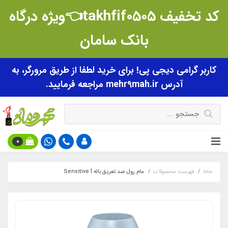
کد تخفیف takhfif0505👈ویژه درگاه
بانک سامان
کاربر گرامی دیجی پی! برای خرید لطفا از طریق مرورگر، به
آدرس mehr9mah.ir مراجعه فرمایید.
0
خانه
فهرست محصولات
مام رول ضد تعریق باله آ Sensitive