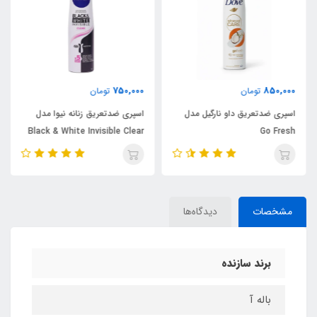
750,000
850,000
تومان
تومان
اسپری ضدتعریق داو نارگیل مدل
اسپری ضدتعریق زنانه نیوا مدل
Black & White Invisible Clear
Go Fresh
مشخصات
دیدگاه‌ها
برند سازنده
باله آ