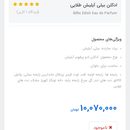
ادکلن بیلی آیلیش طلایی
(دیدگاه 1 کاربر)
Billie Eilish Eau de Parfum
ویژگی‌های محصول
برند سازنده: بیلی آیلیش
نوع محصول: ادکلن ادو پرفیوم آیلیش
مناسب برای: بانوان
رایحه ها: رایحه اولیه: قند٬ توت قرمز٬ پرتقال ماندارین رایحه میانی: وانیل٬
کاکائو٬ نت های تند٬ گل سرخ رایحه پایه: دانه تونکا٬ کهربا٬‌ مشک٬‌ نت های
چوبی
10,070,000
تومان
ناموجود