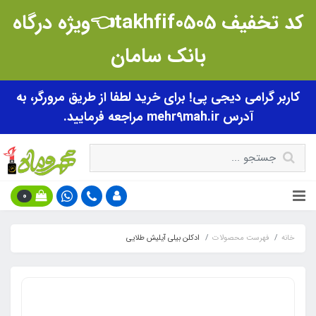
کد تخفیف takhfif0505👈ویژه درگاه
بانک سامان
کاربر گرامی دیجی پی! برای خرید لطفا از طریق مرورگر، به
آدرس mehr9mah.ir مراجعه فرمایید.
0
خانه
فهرست محصولات
ادکلن بیلی آیلیش طلایی