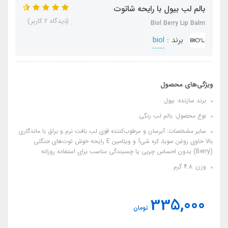
بالم لب بیول با رایحه شاتوت
(دیدگاه 2 کاربر)
Biol Berry Lip Balm
برند :
biol
ویژگی‌های محصول
برند سازنده: بیول
نوع محصول: بالم لب رنگی
سایر مشخصات: آبرسان و مرطوب‌کننده قوی لب بافت نرم و براق با ماندگاری
بالا حاوی روغن سویا، کره شی‌آ و ویتامین E رایحه خوش توت‌های جنگلی
(Berry) بدون احساس چربی یا چسبندگی مناسب برای استفاده روزانه
وزن: 4.8 گرم
335,000
تومان