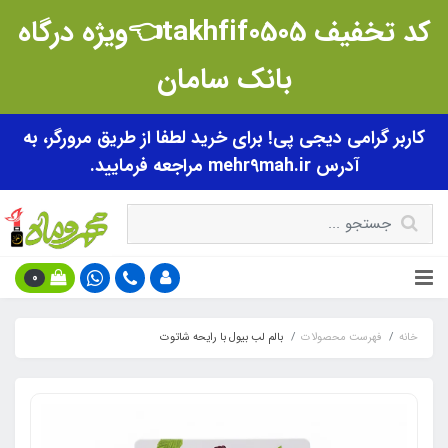
کد تخفیف takhfif0505👈ویژه درگاه
بانک سامان
کاربر گرامی دیجی پی! برای خرید لطفا از طریق مرورگر، به
آدرس mehr9mah.ir مراجعه فرمایید.
0
خانه
فهرست محصولات
بالم لب بیول با رایحه شاتوت