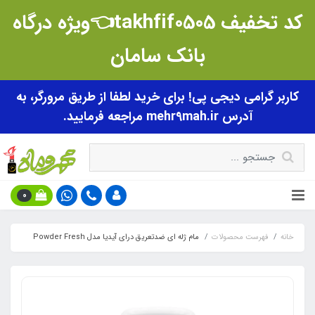
کد تخفیف takhfif0505👈ویژه درگاه
بانک سامان
کاربر گرامی دیجی پی! برای خرید لطفا از طریق مرورگر، به
آدرس mehr9mah.ir مراجعه فرمایید.
0
خانه
فهرست محصولات
مام ژله ای ضدتعریق درای آیدیا مدل Powder Fresh