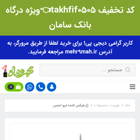
کد تخفیف takhfif0505👈ویژه درگاه
بانک سامان
کاربر گرامی دیجی پی! برای خرید لطفا از طریق مرورگر، به
آدرس mehr9mah.ir مراجعه فرمایید.
0
خانه
فهرست محصولات
ژل فیکس کننده ابرو اسنس