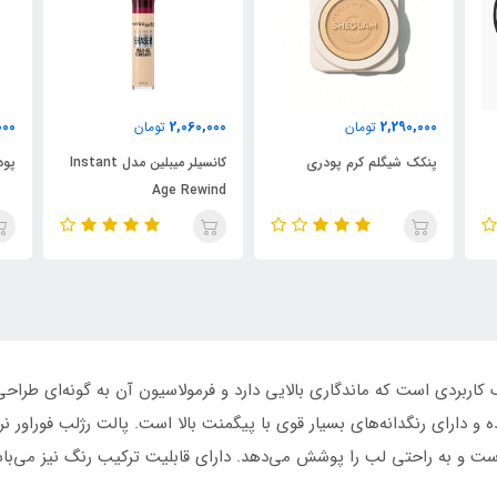
000
2,060,000
2,290,000
تومان
تومان
پنکک شیگلم کرم پودری
کانسیلر میبلین مدل Instant
پود
Age Rewind
ژ لب فوراور ۵۲ یک پالت فوق العاده با 18 رنگ کاربردی است که ماندگاری بالایی دارد و فرمولاسیون آن
ه و دارای رنگدانه‌های بسیار قوی با پیگمنت بالا است. پالت رژلب فوراور
است و به راحتی لب را پوشش می‌دهد. دارای قابلیت ترکیب رنگ نیز می‌باش