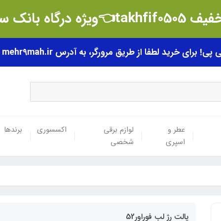
t👈ویژه درگاه بانک سامان
رای خرید لطفا از طریق مرورگر، به آدرس mehr9mah.ir مراجعه فرمایید.
عطر و
لوازم برقی
اکسسوری
برندها
اسپری
شخصی
پالت رژ لب فوراور52