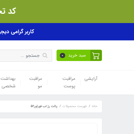
کد تخفیف akhfif0505
کاربر گرامی دیجی پی! ب
سبد خرید
0
آرایشی
مراقبت
مراقبت
بهداشت
پوست
مو
شخصی
خانه
فهرست محصولات
پالت رژ لب فوراور52