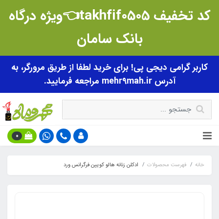
کد تخفیف takhfif0505👈ویژه درگاه
بانک سامان
کاربر گرامی دیجی پی! برای خرید لطفا از طریق مرورگر، به
آدرس mehr9mah.ir مراجعه فرمایید.
0
خانه
فهرست محصولات
ادکلن زنانه هالو کویین فرگرانس ورد