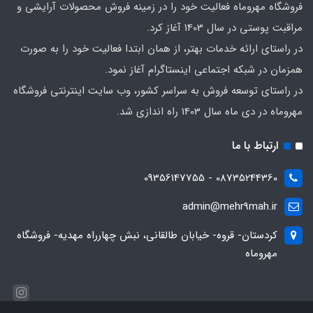
فروشگاه مهروماه فعالیت خود را در زمینه فروش محصولات آرایشی و
مراقبت پوستی در سال 1403 آغاز کرد.
در راستای ارائه خدمات بهتر، از همان ابتدا فعالیت خود را به صورت
همزمان در شبکه اجتماعی اینستاگرام آغاز نمود.
در راستای توسعه فروش به سراسر کشور، وب سایت اینترنتی فروشگاه
مهروماه در دی ماه سال 1403 راه اندازی شد.
ارتباط با ما
08735244360 - 09356147755
admin@mehr9mah.ir
کردستان- قروه- خیابان طالقانی، نبش چهارراه مهدیه- فروشگاه
مهروماه