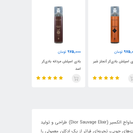
975,000
975,000
975,
تومان
تومان
تومان
ی اسپلش مردانه بادی‌کر
بادی اسپلش زنانه بادی‌کر دلینا
بادی اسپلش بادی‌
ادکلن مردانه جاست اسود (Just Aswad) شاهکاری از برند فراگرنس ورد است که با الهام از رایحه نمادین و اشرافی عطر دیور ساواج الکسیر (Dior Sauvage Elixir) طراحی و تولید
‌های چوبی، تجربه‌ای فراتر از یک ادکلن معمولی را