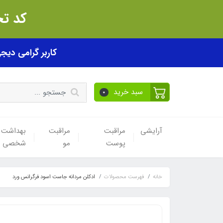
کد تخفیف akhfif0505
کاربر گرامی دیجی پی! ب
سبد خرید
0
آرایشی
مراقبت
مراقبت
بهداشت
پوست
مو
شخصی
خانه
فهرست محصولات
ادکلن مردانه جاست اسود فرگرانس ورد