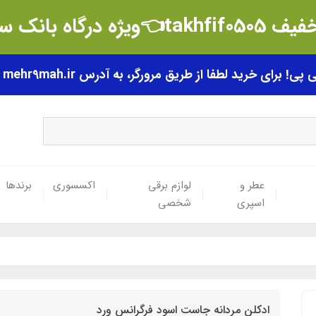
t👈ویژه درگاه بانک سامان
رای خرید لطفا از طریق مرورگر، به آدرس mehr9mah.ir مراجعه فرمایید.
عطر و
لوازم برقی
اکسسوری
برندها
اسپری
شخصی
ادکلن مردانه جاست اسود فرگرانس ورد