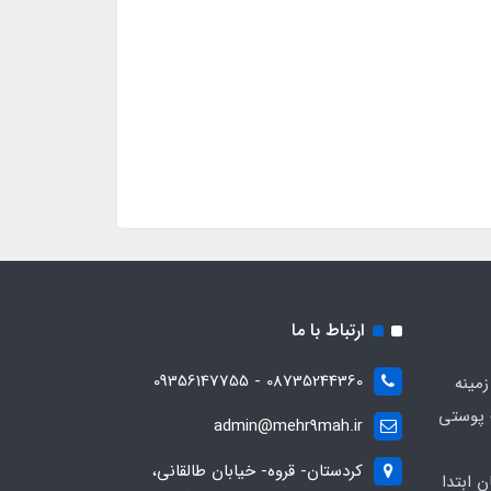
ارتباط با ما
08735244360 - 09356147755
زمینه
 پوستی
admin@mehr9mah.ir
کردستان- قروه- خیابان طالقانی،
ن ابتدا