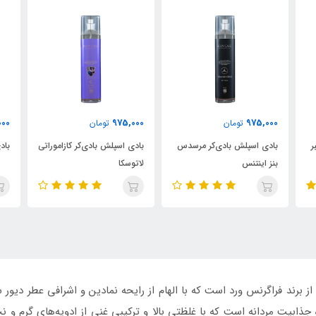
000
975,000
975,000
تومان
تومان
س
بادی اسپلش بادی‌کر کازاموراتی
بادی اسپلش بادی‌کر آنجلز شیر
باد
لاتوسکا
اسد
ذابیت مردانه است که با غلظتی بالا و ترکیبی غنی از ادویه‌های گرم و نت