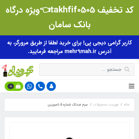
کد تخفیف takhfif0505👈ویژه درگاه
بانک سامان
کاربر گرامی دیجی پی! برای خرید لطفا از طریق مرورگر، به
آدرس mehr9mah.ir مراجعه فرمایید.
0
خانه
فهرست محصولات
سرم ضدلک شماره 5 نامبوزین