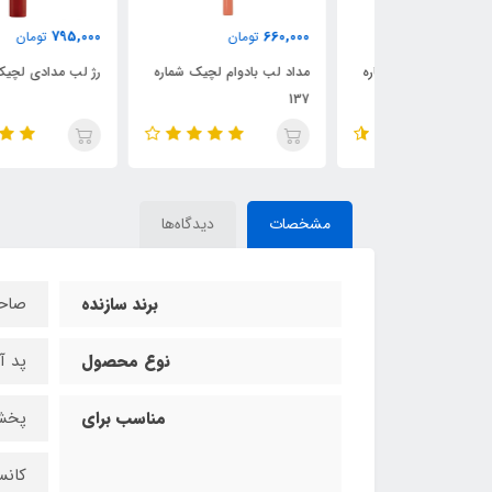
795,000
660,000
ن
تومان
تومان
ام لچیک شماره
مداد لب بادوام لچیک شماره
رژ لب مدادی لچیک شماره 02
137
مشخصات
دیدگاه‌ها
برند سازنده
صاحا
نوع محصول
پد آ
مناسب برای
پخش 
کانس