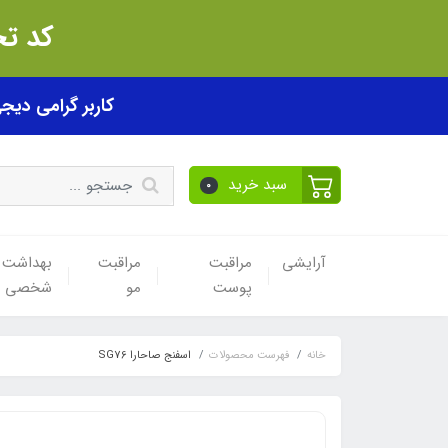
کد تخفیف akhfif0505
کاربر گرامی دیجی پی! ب
سبد خرید
0
آرایشی
مراقبت
مراقبت
بهداشت
پوست
مو
شخصی
خانه
فهرست محصولات
اسفنج صاحارا SG76