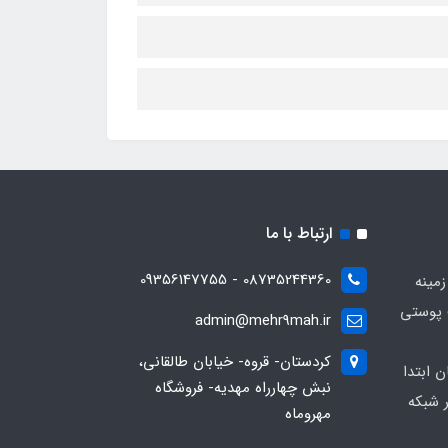
ارتباط با ما
08735244360 - 09356147755
زمینه
 پوستی
admin@mehr9mah.ir
کردستان- قروه- خیابان طالقانی،
ن ابتدا
نبش چهارراه مهدیه- فروشگاه
 شبکه
مهروماه