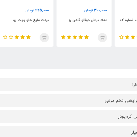
000
425,000
300,000
تومان
تومان
مداد تراش دوقلو گلدن رز
تینت مایع هلو ویت یو
تین
را
رایشی تخم مرغی
کرم‌پودر
یلر