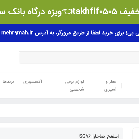
t👈ویژه درگاه بانک سامان
رای خرید لطفا از طریق مرورگر، به آدرس mehr9mah.ir مراجعه فرمایید.
عطر و
لوازم برقی
اکسسوری
برندها
اسپری
شخصی
اسفنج صاحارا SG76