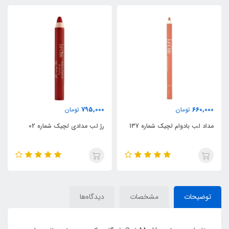
795,000
660,000
تومان
تومان
مداد لب بادوام لچیک شماره 137
رژ لب مدادی لچیک شماره 02
توضیحات
مشخصات
دیدگاه‌ها