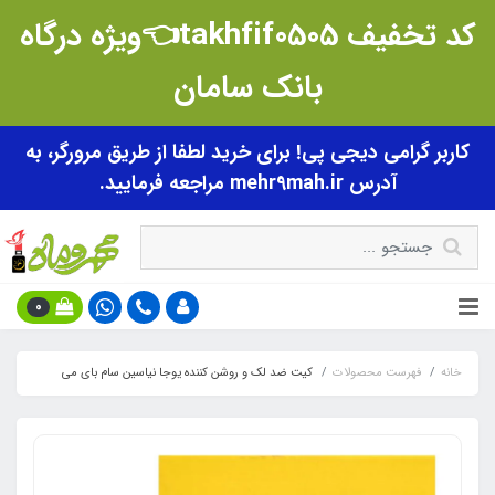
کد تخفیف takhfif0505👈ویژه درگاه
بانک سامان
کاربر گرامی دیجی پی! برای خرید لطفا از طریق مرورگر، به
آدرس mehr9mah.ir مراجعه فرمایید.
0
خانه
فهرست محصولات
کیت ضد لک و روشن کننده یوجا نیاسین سام بای می